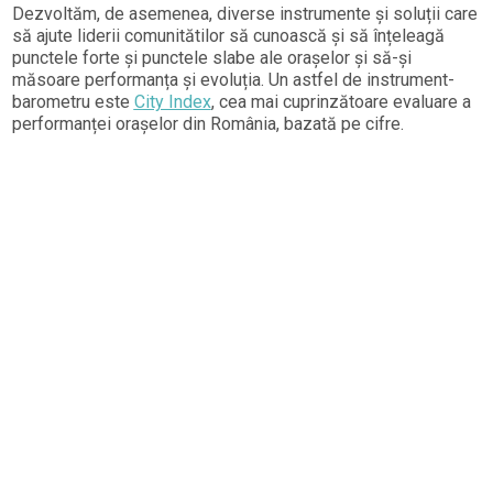
Dezvoltăm, de asemenea, diverse instrumente și soluții care
să ajute liderii comunitătilor să cunoască și să înțeleagă
punctele forte și punctele slabe ale orașelor și să-și
măsoare performanța și evoluția. Un astfel de instrument-
barometru este
City Index
, cea mai cuprinzătoare evaluare a
performanței orașelor din România, bazată pe cifre.
Folosim instrumente specifice domeniilor de Place Branding,
Marketing Strategic și Placemaking pentru a dezvolta
identitatea competitivă vizionară a orașelor și regiunilor.