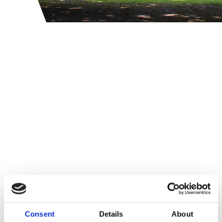
Institutul pentru
Oraşe
Consent
Details
About