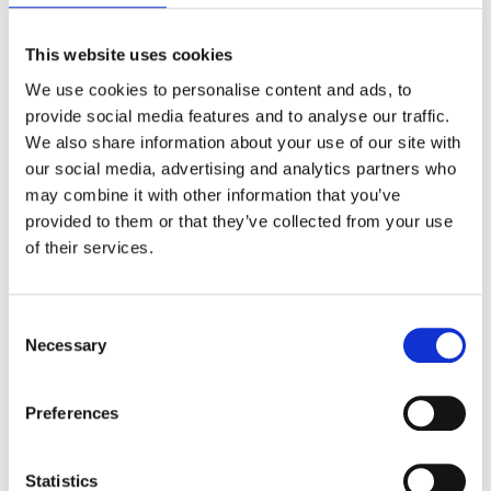
Vizionare
This website uses cookies
We use cookies to personalise content and ads, to
Institutul oferă suport liderilor comunităților (locale) pentru a
provide social media features and to analyse our traffic.
dezvolta orașe și regiuni în care oamenii să se simtă
respectați, implicați și fericiți.
We also share information about your use of our site with
our social media, advertising and analytics partners who
Comunitățile pot deveni competitive și atractive pentru
may combine it with other information that you’ve
rezidenți, vizitatori și investitori si pot avea cu adevărat
provided to them or that they’ve collected from your use
impact în lume, doar atunci când știu cine sunt și încotro vor
să se îndrepte.
of their services.
Consent
Necessary
Selection
Preferences
Statistics