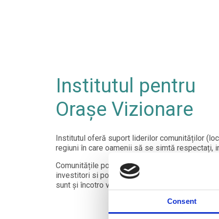
Institutul pentru
Oraşe Vizionare
Institutul oferă suport liderilor comunităților (l
regiuni în care oamenii să se simtă respectați, imp
Comunitățile pot deveni competitive și atractive p
investitori si pot avea cu adevărat impact în lum
sunt și încotro vor să se îndrepte.
Consent