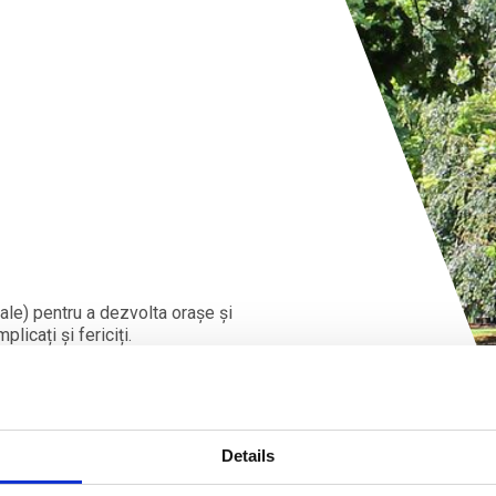
ocale) pentru a dezvolta orașe și
licați și fericiți.
entru rezidenți, vizitatori și
e, doar atunci când știu cine
Details