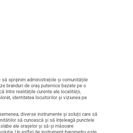
 să sprijinim administrațiile și comunitățile
eze branduri de oraș puternice bazate pe o
ă între realitățile curente ale localității,
lorat, identitatea locuitorilor și viziunea pe
emenea, diverse instrumente și soluții care să
unitătilor să cunoască și să înțeleagă punctele
e slabe ale orașelor și să-și măsoare
voluția. Un astfel de instrument-barometru este