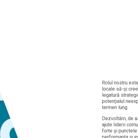
Rolul nostru este
locale să-și cre
legatură strategic
potențialul neexp
termen lung.
Dezvoltăm, de as
ajute liderii com
forte și punctel
performanța și e